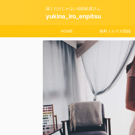
描くだけじゃない似顔絵屋さん
yukina_iro_enpitsu
HOME
無料メルマガ登録