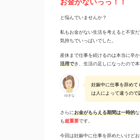
お金がないっっ！！
と悩んでいませんか？
私もお金がない生活を考えると不安だ
気持ちでいっぱいでした。
産休まで仕事を続けるのは本当に辛か
活用で
き、生活の足しになったので本
妊娠中に仕事を辞めて
は人によって違うので
ゆきな
さらに
お金がもらえる期間は一時的
な
も
超重要
です。
今回は妊娠中に仕事を辞めたいけどお