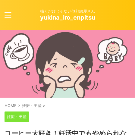
描くだけじゃない似顔絵屋さん
yukina_iro_enpitsu
HOME
>
妊娠・出産
>
妊娠・出産
コーヒー大好き！妊活中でもやめられな