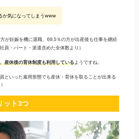
るか気になってしまうwww
の方が妊娠を機に退職、69.5％の方が出産後も仕事を継続
社員・パート・派遣含めた全体数より）
、産休後の育休制度も利用している
ようですね。
約社員といった雇用形態でも産休・育休を取ることが出来る
！
リット3つ