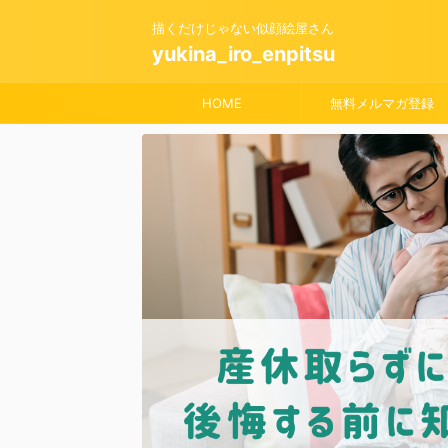
描くだけじゃない似顔絵屋さん
yukina_iro_enpitsu
HOME
無料メルマガ登録